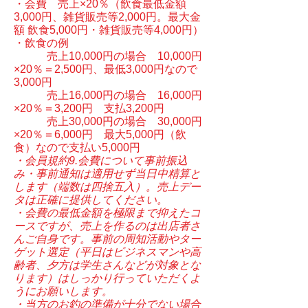
・会費 売上×20％（飲食最低金額
3,000円、雑貨販売等2,000円。最大金
額 飲食5,000円・雑貨販売等4,000円）
・飲食の例
売上10,000円の場合 10,000円
×20％＝2,500円、最低3,000円なので
3,000円
売上16,000円の場合 16,000円
×20％＝3,200円 支払3,200円
売上30,000円の場合 30,000円
×20％＝6,000円 最大5,000円（飲
食）なので支払い5,000円
・会員規約9.会費について事前振込
み・事前通知は適用せず当日中精算と
します（端数は四捨五入）。売上デー
タは正確に提供してください。
・会費の最低金額を極限まで抑えたコ
ースですが、売上を作るのは出店者さ
んご自身です。事前の周知活動やター
ゲット選定（平日はビジネスマンや高
齢者、夕方は学生さんなどが対象とな
ります）はしっかり行っていただくよ
うにお願いします。
​・当方のお釣の準備が十分でない場合